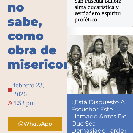
San Pascual Bailón:
no
alma eucarística y
verdadero espíritu
sabe,
profético
como
obra de
misericordia
febrero 23,
2026
¿Está Dispuesto A
5:53 pm
Escuchar Este
Llamado Antes De
Que Sea
WhatsApp
Demasiado Tarde?