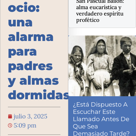
San Pascual Bailón:
ocio:
alma eucarística y
verdadero espíritu
una
profético
alarma
para
padres
y almas
dormidas
¿Está Dispuesto A
Escuchar Este
julio 3, 2025
Llamado Antes De
5:09 pm
Que Sea
Demasiado Tarde?