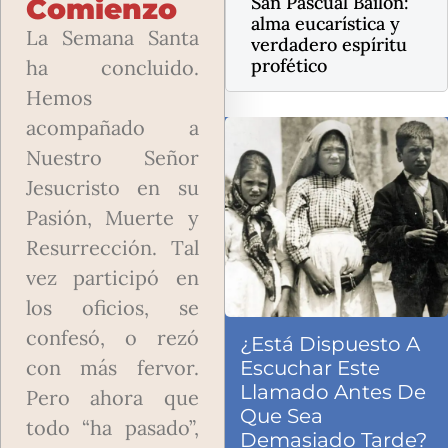
San Pascual Bailón:
Comienzo
alma eucarística y
La Semana Santa
verdadero espíritu
profético
ha concluido.
Hemos
acompañado a
Nuestro Señor
Jesucristo en su
Pasión, Muerte y
Resurrección. Tal
vez participó en
los oficios, se
confesó, o rezó
¿Está Dispuesto A
con más fervor.
Escuchar Este
Llamado Antes De
Pero ahora que
Que Sea
todo “ha pasado”,
Demasiado Tarde?